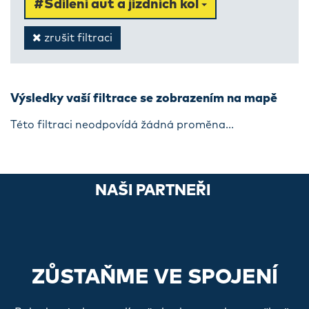
#Sdílení aut a jízdních kol
zrušit filtraci
Výsledky vaší filtrace se zobrazením na mapě
Této filtraci neodpovídá žádná proměna...
NAŠI PARTNEŘI
ZŮSTAŇME VE SPOJENÍ