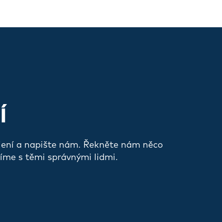
Í
jení a napište nám. Řekněte nám něco
íme s těmi správnými lidmi.