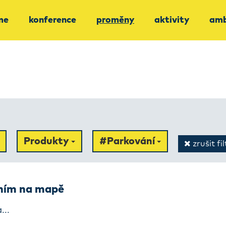
me
konference
proměny
aktivity
amb
Produkty
#Parkování
zrušit fil
ením na mapě
...