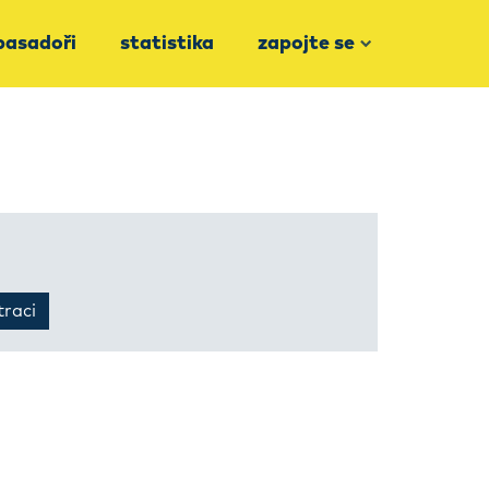
asadoři
statistika
zapojte se
traci