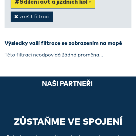
#Sdílení aut a jízdních kol
zrušit filtraci
Výsledky vaší filtrace se zobrazením na mapě
Této filtraci neodpovídá žádná proměna...
NAŠI PARTNEŘI
ZŮSTAŇME VE SPOJENÍ