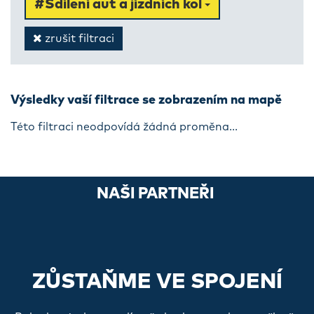
#Sdílení aut a jízdních kol
zrušit filtraci
Výsledky vaší filtrace se zobrazením na mapě
Této filtraci neodpovídá žádná proměna...
NAŠI PARTNEŘI
ZŮSTAŇME VE SPOJENÍ