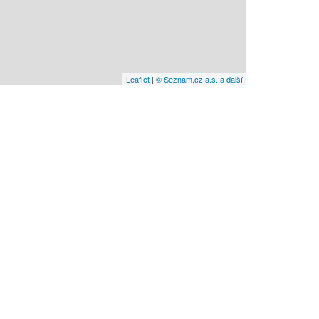
Leaflet
|
© Seznam.cz a.s. a další