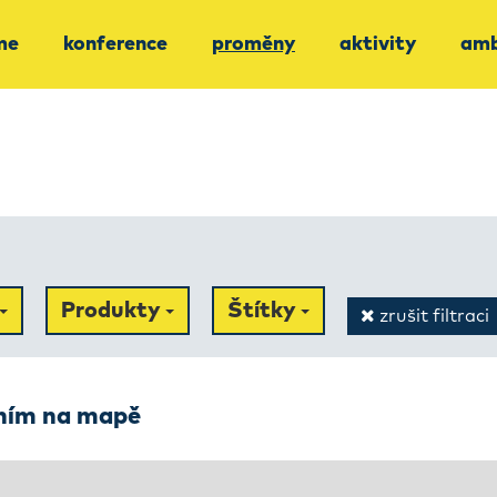
me
konference
proměny
aktivity
amb
Produkty
Štítky
zrušit filtraci
ením na mapě