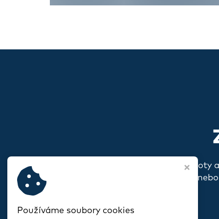
Pokud s vámi rezonují naše hodnoty 
o sobě, o svém spolku nebo
Používáme soubory cookies