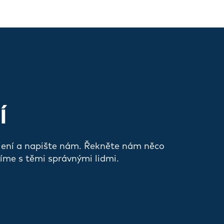
Í
jení a napište nám. Řekněte nám něco
íme s těmi správnými lidmi.