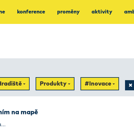
me
konference
proměny
aktivity
amb
Hradiště
Produkty
#Inovace
ením na mapě
...