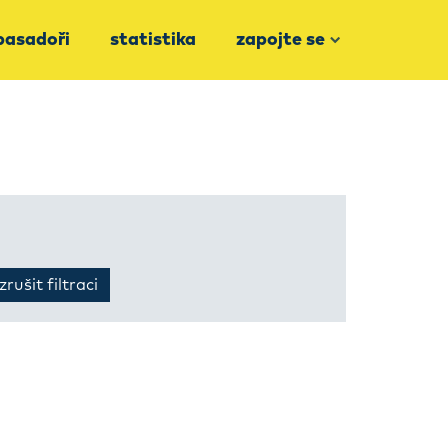
asadoři
statistika
zapojte se
zrušit filtraci