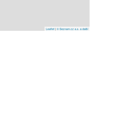
Leaflet
|
© Seznam.cz a.s. a další