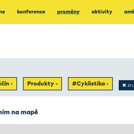
me
konference
proměny
aktivity
amb
ěčín
Produkty
#Cyklistika
zru
ením na mapě