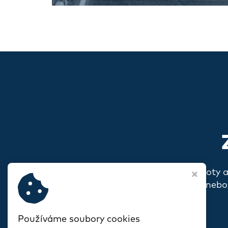
Pokud s vámi rezonují naše hodnoty 
o sobě, o svém spolku nebo
Používáme soubory cookies