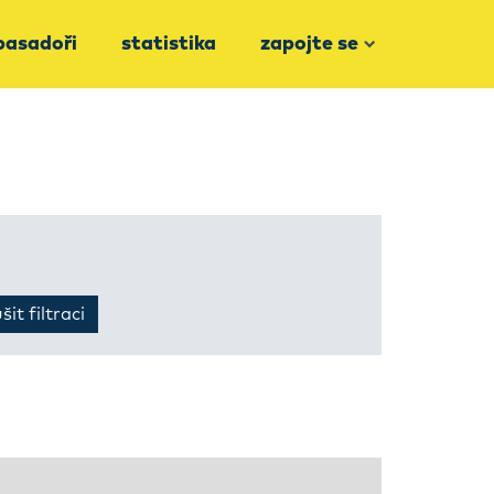
asadoři
statistika
zapojte se
šit filtraci