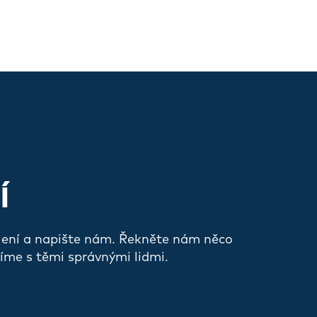
Í
jení a napište nám. Řekněte nám něco
íme s těmi správnými lidmi.