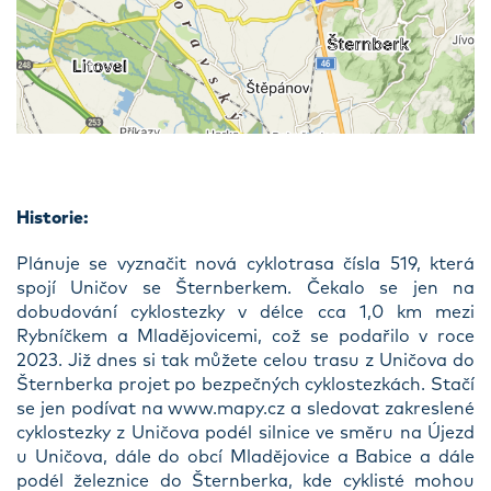
Historie:
Plánuje se vyznačit nová cyklotrasa čísla 519, která
spojí Uničov se Šternberkem. Čekalo se jen na
dobudování cyklostezky v délce cca 1,0 km mezi
Rybníčkem a Mladějovicemi, což se podařilo v roce
2023. Již dnes si tak můžete celou trasu z Uničova do
Šternberka projet po bezpečných cyklostezkách. Stačí
se jen podívat na www.mapy.cz a sledovat zakreslené
cyklostezky z Uničova podél silnice ve směru na Újezd
u Uničova, dále do obcí Mladějovice a Babice a dále
podél železnice do Šternberka, kde cyklisté mohou