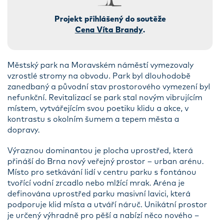
Projekt přihlášený do soutěže
Cena Víta Brandy
.
Městský park na Moravském náměstí vymezovaly
vzrostlé stromy na obvodu. Park byl dlouhodobě
zanedbaný a původní stav prostorového vymezení byl
nefunkční. Revitalizací se park stal novým vibrujícím
místem, vytvářejícím svou poetiku klidu a akce, v
kontrastu s okolním šumem a tepem města a
dopravy.
Výraznou dominantou je plocha uprostřed, která
přináší do Brna nový veřejný prostor – urban arénu.
Místo pro setkávání lidí v centru parku s fontánou
tvořící vodní zrcadlo nebo mlžící mrak. Aréna je
definována uprostřed parku masivní lavici, která
podporuje klid místa a utváří náruč. Unikátní prostor
je určený výhradně pro pěší a nabízí něco nového –