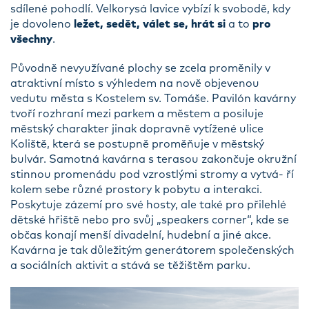
sdílené pohodlí. Velkorysá lavice vybízí k svobodě, kdy
je dovoleno
ležet, sedět, válet se, hrát si
a to
pro
všechny
.
Původně nevyužívané plochy se zcela proměnily v
atraktivní místo s výhledem na nově objevenou
vedutu města s Kostelem sv. Tomáše. Pavilón kavárny
tvoří rozhraní mezi parkem a městem a posiluje
městský charakter jinak dopravně vytížené ulice
Koliště, která se postupně proměňuje v městský
bulvár. Samotná kavárna s terasou zakončuje okružní
stinnou promenádu pod vzrostlými stromy a vytvá- ří
kolem sebe různé prostory k pobytu a interakci.
Poskytuje zázemí pro své hosty, ale také pro přilehlé
dětské hřiště nebo pro svůj „speakers corner“, kde se
občas konají menší divadelní, hudební a jiné akce.
Kavárna je tak důležitým generátorem společenských
a sociálních aktivit a stává se těžištěm parku.