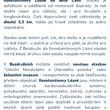
Konstantinovy Lázně
do obce Čeliv
. Stezka je
asfaltová a oddělená od motorové dopravy. Je tak
skvělá nejen pro cyklisty, ale i pro bruslaře a
longboardisty. Celý doporučený úsek cyklostezky je
dlouhý 5,5 km
, takže jej hravě zvládnete za jedno
odpoledne.
Stezka vede kolem polí, luk, skrz lesíky a je rozdělená
na dvě části - v jedné je určená pro pěší, ve druhé pro
cyklisty. Z Bezdružic do Konstantinových Lázní stezka
mírně klesá, druhou část stezky naopak mírně stoupá.
V
Bezdružicích
můžete navštívit
naučnou stezkou
"Údolím Nezdického a Úterského potoka" nebo
železniční muzeum
- nezapomeňte se však telefonicky
předem objednat.
Konstantinovy Lázně
jsou místem k
léčení chorob kardiovaskulárního systému,
pohybového aparátu, nervového ústrojí, cukrovky a
onkologického onemocnění. Cyklostezku tak můžou
využívat klienti lázní jako doplněk k procedůrám. V
letních dnech jistě potěší možnost koupání v