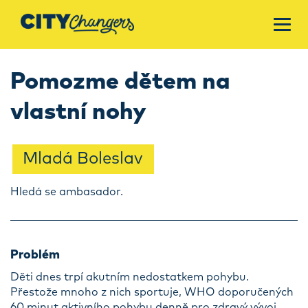
Pomozme dětem na
vlastní nohy
Mladá Boleslav
Hledá se ambasador.
Problém
Děti dnes trpí akutním nedostatkem pohybu.
Přestože mnoho z nich sportuje, WHO doporučených
60 minut aktivního pohybu denně pro zdravý vývoj