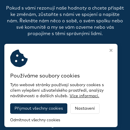
Pokud s vámi rezonují naše hodnoty a chcete přispět
ke změnám, zůstaňte s námi ve spojení a napište
nám. Řekněte nám něco o sobě, o svém spolku nebo
své komunitě a my se vám ozveme nebo vás
propojíme s těmi správnými lidmi.
Používáme soubory cookies
Tyto webové stránky používají soubory cookies s
cílem vylepšení uživatelského prostředí, analýzy
návštěvnosti a dalších služeb.
Více informací.
Informace o zpracování souborů cookies
Přijmout všechny cookies
Nastavení
Copyright © 2026,
CityChangers
Odmítnout všechny cookies
Webdesign STUDIO VIRTUALIS