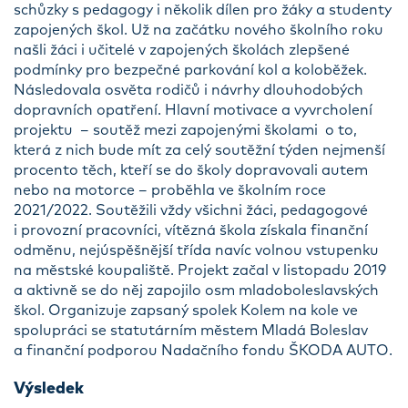
schůzky s pedagogy i několik dílen pro žáky a studenty
zapojených škol. Už na začátku nového školního roku
našli žáci i učitelé v zapojených školách zlepšené
podmínky pro bezpečné parkování kol a koloběžek.
Následovala osvěta rodičů i návrhy dlouhodobých
dopravních opatření. Hlavní motivace a vyvrcholení
projektu – soutěž mezi zapojenými školami o to,
která z nich bude mít za celý soutěžní týden nejmenší
procento těch, kteří se do školy dopravovali autem
nebo na motorce – proběhla ve školním roce
2021/2022. Soutěžili vždy všichni žáci, pedagogové
i provozní pracovníci, vítězná škola získala finanční
odměnu, nejúspěšnější třída navíc volnou vstupenku
na městské koupaliště. Projekt začal v listopadu 2019
a aktivně se do něj zapojilo osm mladoboleslavských
škol. Organizuje zapsaný spolek Kolem na kole ve
spolupráci se statutárním městem Mladá Boleslav
a finanční podporou Nadačního fondu ŠKODA AUTO.
Výsledek