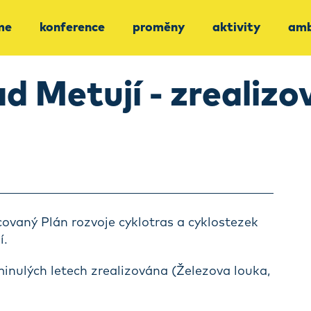
me
konference
proměny
aktivity
amb
 Metují - zrealizo
vaný Plán rozvoje cyklotras a cyklostezek
í.
 minulých letech zrealizována (Železova louka,