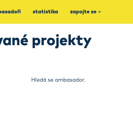
asadoři
statistika
zapojte se
vané projekty
Hledá se ambasador.