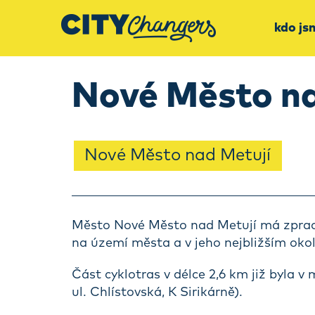
kdo js
Nové Město nad
Nové Město nad Metují
Město Nové Město nad Metují má zpraco
na území města a v jeho nejbližším okol
Část cyklotras v délce 2,6 km již byla v
ul. Chlístovská, K Sirikárně).