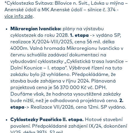
*Cyklostezka Svitava: Bílovice n. Svit., Lávka u mlýna –
Anenské údolí a MK Anenské údolí – silnice č. 374 -
více info zde
.
Mikroregion Ivančicko:
plány na výstavbu
cyklostezek do roku 2028.
1. etapa
-> vydáno SP,
realizace X/2024-VIII/2025, cena 56 mil. délka
4000m. Valná hromada Mikroregionu Ivančicko v
červnu schválila zadávací dokumentaci na
vybudování cyklostezky „Cyklistická trasa Ivančice –
Dolní Kounice – I. etapa“. Výběrové řízení na tuto
zakázku bylo již vyhlášeno. Předpokládáme, že
stavba bude zahájena v říjnu 2024. Plánovaná
projektová cena je 56 370 000 Kč vč. DPH.
Doufáme však, že hodnota vysoutěžené zakázky
bude nižší, než je odhadovaná projektová cena.
2.
etapa
-> Realizace VII/2026, cena 12mi. SP vydáno.
Cyklostezky Pozořicko II. etapa.
Hotové stavební
povolení. Předpokládané zahájení IX/24, dokončení
V/25, délka 3974. 52 mil.