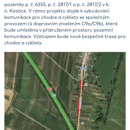
pozemky p. č. 6355, p. č. 2817/1 a p. č. 2817/2 v k.
ú. Kostice. V rámci projektu dojde k vybudování
komunikace pro chodce a cyklisty se společným
provozem (s dopravním značením C9a/C9b), která
bude umístěna v přidruženém prostoru pozemní
komunikace. Výstupem bude nová bezpečná trasa pro
chodce a cyklisty.