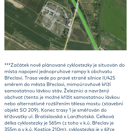
***Začátek nově plánované cyklostezky je situován do
místa napojení jednopruhové rampy k obchvatu
Břeclavi. Trasa vede po pravé straně silnice II/425
směrem do města Břeclavi, mimoúrovňově kříží
samostatnou lávkou stáv. Železnici a navržený
obchvat (tento je možné křížit samostatnou lávkou
nebo alternativně rozšířením tělesa mostu (stavební
objekt SO 209). Konec trasy 1 je směřován do
křižovatky ul. Bratislavská x Lanžhotská. Celková
délka cyklostezky je 565m (z toho v k.ú. Břeclav je
355m a v k.ú. Kostice 210m), cyklostezka je v šířce