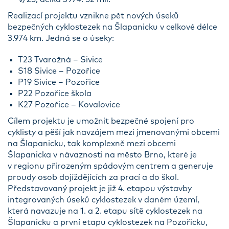
Realizací projektu vznikne pět nových úseků
bezpečných cyklostezek na Šlapanicku v celkové délce
3.974 km. Jedná se o úseky:
T23 Tvarožná – Sivice
S18 Sivice – Pozořice
P19 Sivice – Pozořice
P22 Pozořice škola
K27 Pozořice – Kovalovice
Cílem projektu je umožnit bezpečné spojení pro
cyklisty a pěší jak navzájem mezi jmenovanými obcemi
na Šlapanicku, tak komplexně mezi obcemi
Šlapanicka v návaznosti na město Brno, které je
v regionu přirozeným spádovým centrem a generuje
proudy osob dojíždějících za prací a do škol.
Představovaný projekt je již 4. etapou výstavby
integrovaných úseků cyklostezek v daném území,
která navazuje na 1. a 2. etapu sítě cyklostezek na
Šlapanicku a první etapu cyklostezek na Pozořicku,