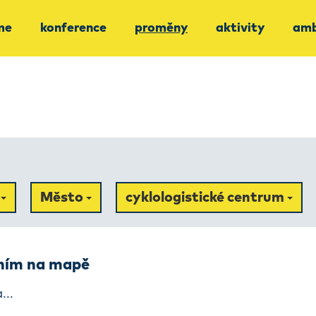
me
konference
proměny
aktivity
amb
j
Město
cyklologistické centrum
ením na mapě
...