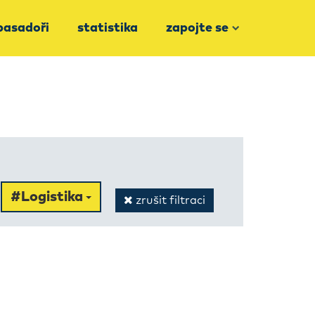
asadoři
statistika
zapojte se
#Logistika
zrušit filtraci