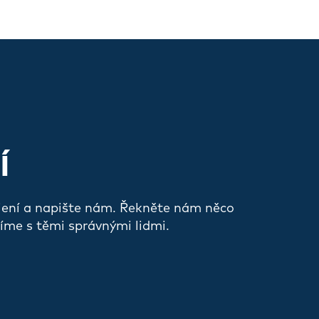
Í
jení a napište nám. Řekněte nám něco
íme s těmi správnými lidmi.