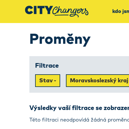
kdo js
Proměny
Filtrace
Stav
Moravskoslezský kra
Výsledky vaší filtrace se zobraz
Této filtraci neodpovídá žádná proměna