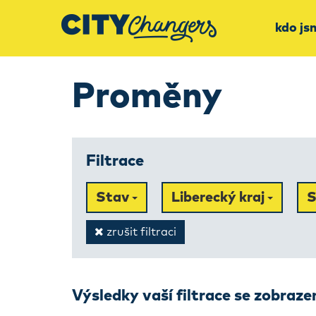
kdo js
Proměny
Filtrace
Stav
Liberecký kraj
S
zrušit filtraci
Výsledky vaší filtrace se zobraz