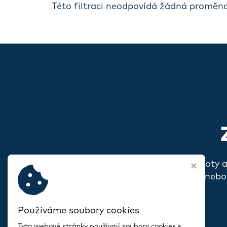
Této filtraci neodpovídá žádná proměna
Pokud s vámi rezonují naše hodnoty 
o sobě, o svém spolku nebo
Používáme soubory cookies
Tyto webové stránky používají soubory cookies s