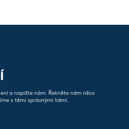
Í
jení a napište nám. Řekněte nám něco
íme s těmi správnými lidmi.