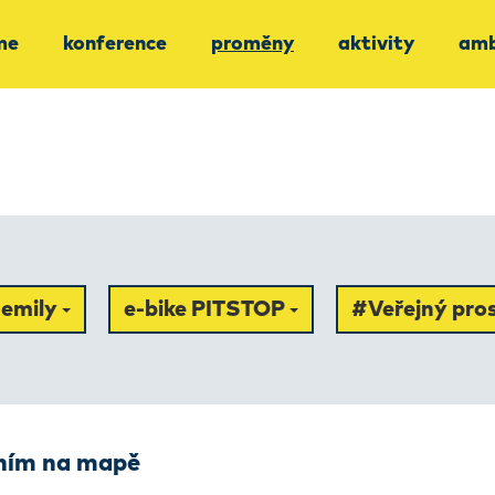
me
konference
proměny
aktivity
amb
emily
e-bike PITSTOP
#Veřejný pros
ením na mapě