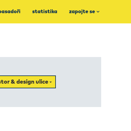
asadoři
statistika
zapojte se
tor & design ulice