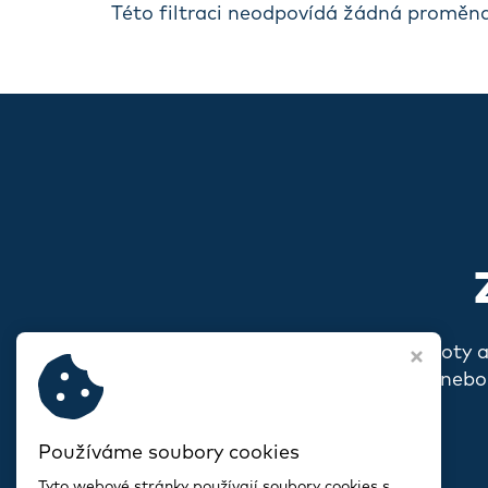
Této filtraci neodpovídá žádná proměna
Pokud s vámi rezonují naše hodnoty 
o sobě, o svém spolku nebo
Používáme soubory cookies
Tyto webové stránky používají soubory cookies s