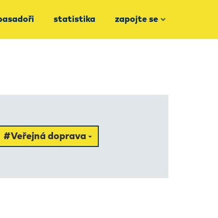
asadoři
statistika
zapojte se
#Veřejná doprava