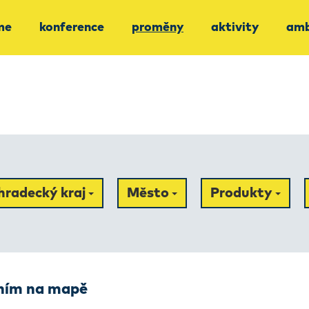
me
konference
proměny
aktivity
amb
hradecký kraj
Město
Produkty
ením na mapě