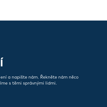
Í
jení a napište nám. Řekněte nám něco
íme s těmi správnými lidmi.