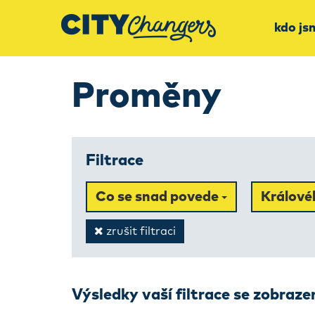
kdo js
Proměny
Filtrace
Co se snad povede
Králové
zrušit filtraci
Výsledky vaší filtrace se zobraz