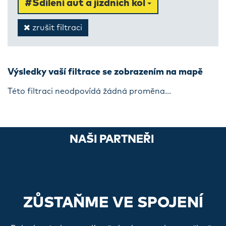
#Sdílení aut a jízdních kol
zrušit filtraci
Výsledky vaší filtrace se zobrazením na mapě
Této filtraci neodpovídá žádná proměna...
NAŠI PARTNEŘI
ZŮSTAŇME VE SPOJENÍ