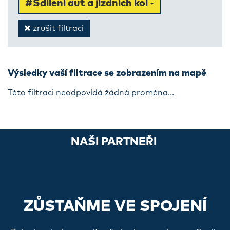
#Sdílení aut a jízdních kol
zrušit filtraci
Výsledky vaší filtrace se zobrazením na mapě
Této filtraci neodpovídá žádná proměna...
NAŠI PARTNEŘI
ZŮSTAŇME VE SPOJENÍ