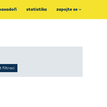
asadoři
statistika
zapojte se
 filtraci