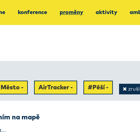
me
konference
proměny
aktivity
amb
Město
AirTracker
#Pěší
zrušit
ením na mapě
...