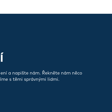
Í
jení a napište nám. Řekněte nám něco
íme s těmi správnými lidmi.