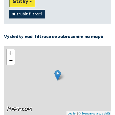
Štítky
zrušit filtraci
Výsledky vaší filtrace se zobrazením na mapě
+
−
Leaflet
|
© Seznam.cz a.s. a další