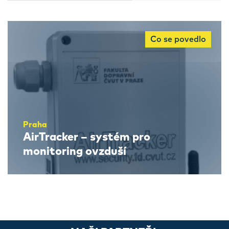
Co se povedlo
Praha
AirTracker – systém pro
monitoring ovzduší