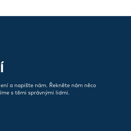
Í
jení a napište nám. Řekněte nám něco
íme s těmi správnými lidmi.