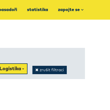
asadoři
statistika
zapojte se
Logistika
zrušit filtraci