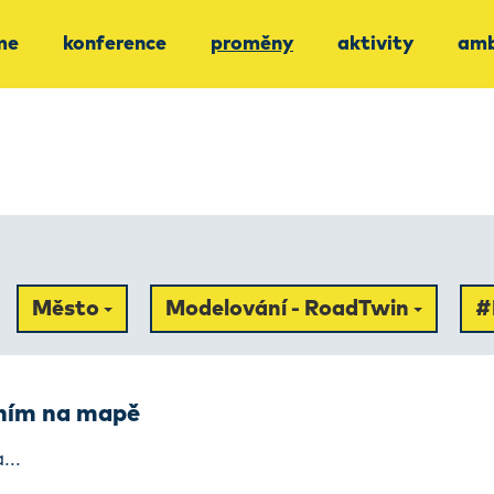
me
konference
proměny
aktivity
amb
Město
Modelování - RoadTwin
#
ením na mapě
...