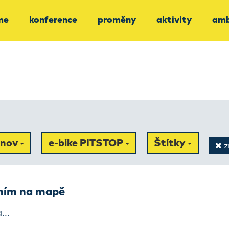
me
konference
proměny
aktivity
amb
rnov
e-bike PITSTOP
Štítky
zr
ením na mapě
...