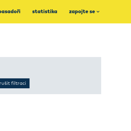
asadoři
statistika
zapojte se
ušit filtraci