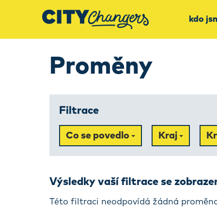
kdo js
Proměny
Filtrace
Co se povedlo
Kraj
K
Výsledky vaší filtrace se zobraz
Této filtraci neodpovídá žádná proměna