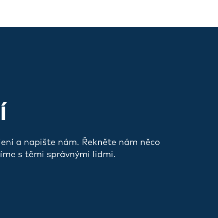
Í
jení a napište nám. Řekněte nám něco
íme s těmi správnými lidmi.