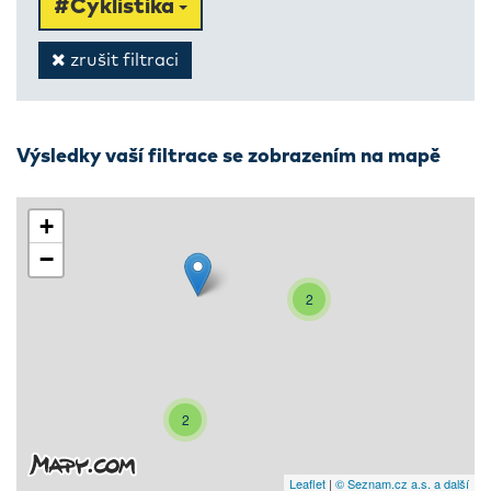
#Cyklistika
zrušit filtraci
Výsledky vaší filtrace se zobrazením na mapě
+
−
2
2
Leaflet
|
© Seznam.cz a.s. a další