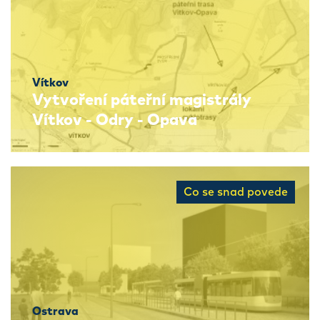
Vítkov
Vytvoření páteřní magistrály
Vítkov - Odry - Opava
Co se snad povede
Ostrava