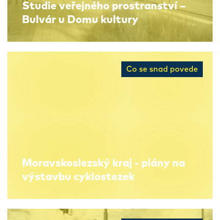
Studie veřejného prostranství –
Bulvár u Domu kultury
Co se snad povede
Moravskoslezský kraj - plány na
výstavbu cyklostezek