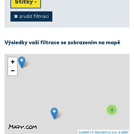
Štítky
zrušit filtraci
Výsledky vaší filtrace se zobrazením na mapě
+
−
4
Leaflet
|
© Seznam.cz a.s. a další