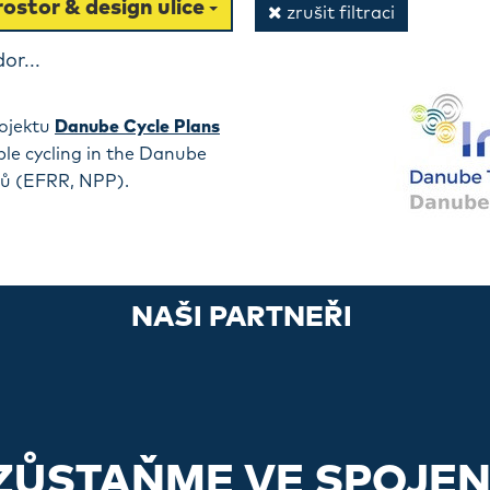
ostor & design ulice
zrušit filtraci
or...
ojektu
Danube Cycle Plans
ple cycling in the Danube
dů (EFRR, NPP).
NAŠI PARTNEŘI
ZŮSTAŇME VE SPOJEN