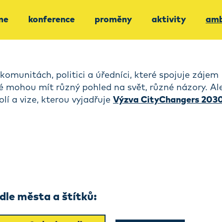
me
konference
proměny
aktivity
amb
komunitách, politici a úředníci, které spojuje zájem
dé mohou mít různý pohled na svět, různé názory. Al
olí a vize, kterou vyjadřuje
Výzva CityChangers 203
le města a štítků: