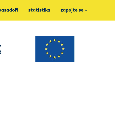
asadoři
statistika
zapojte se
e
0
.