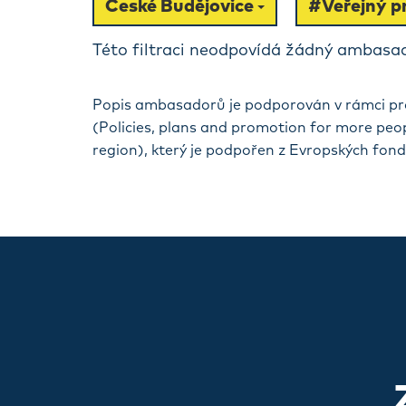
České Budějovice
#Veřejný pr
Této filtraci neodpovídá žádný ambasad
Popis ambasadorů je podporován v rámci pr
(Policies, plans and promotion for more peo
region), který je podpořen z Evropských fon