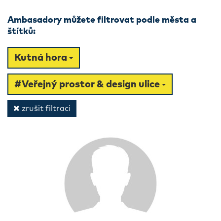
Ambasadory můžete filtrovat podle města a
štítků:
Kutná hora
#Veřejný prostor & design ulice
zrušit filtraci