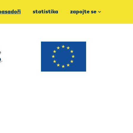
asadoři
statistika
zapojte se
e
0
.