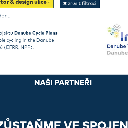
tor & design ulice
zrušit filtraci
or...
ojektu
Danube Cycle Plans
ple cycling in the Danube
dů (EFRR, NPP).
NAŠI PARTNEŘI
ZŮSTAŇME VE SPOJEN