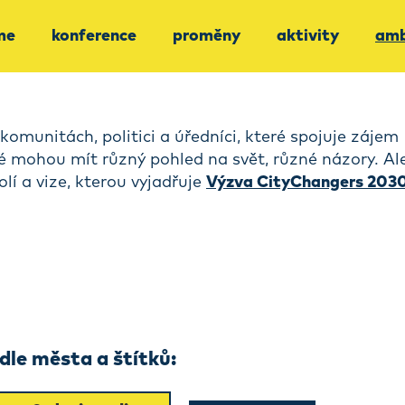
me
konference
proměny
aktivity
amb
komunitách, politici a úředníci, které spojuje zájem
dé mohou mít různý pohled na svět, různé názory. Al
olí a vize, kterou vyjadřuje
Výzva CityChangers 203
le města a štítků: