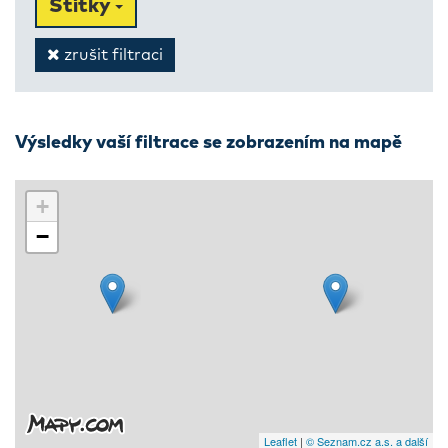
Štítky
zrušit filtraci
Výsledky vaší filtrace se zobrazením na mapě
+
−
Leaflet
|
© Seznam.cz a.s. a další