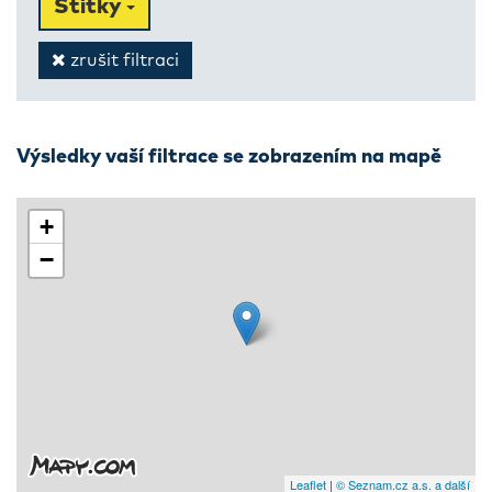
Štítky
zrušit filtraci
Výsledky vaší filtrace se zobrazením na mapě
+
−
Leaflet
|
© Seznam.cz a.s. a další