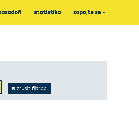
asadoři
statistika
zapojte se
zrušit filtraci