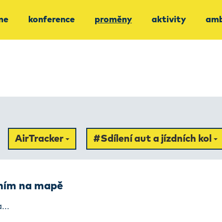
me
konference
proměny
aktivity
amb
AirTracker
#Sdílení aut a jízdních kol
ením na mapě
...