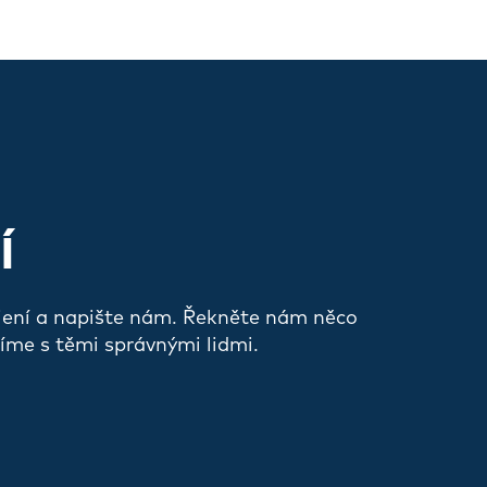
Í
jení a napište nám. Řekněte nám něco
íme s těmi správnými lidmi.