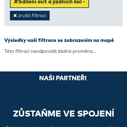
#Sdílení aut a jízdních kol
zrušit filtraci
Výsledky vaší filtrace se zobrazením na mapě
Této filtraci neodpovídá žádná proměna...
NAŠI PARTNEŘI
ZŮSTAŇME VE SPOJENÍ