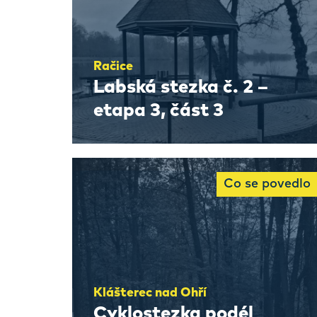
Račice
Labská stezka č. 2 –
etapa 3, část 3
Co se povedlo
Klášterec nad Ohří
Cyklostezka podél