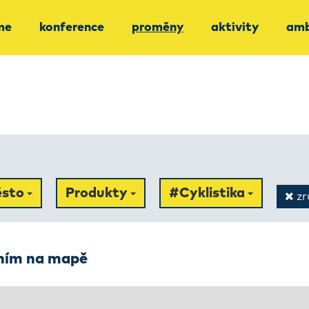
me
konference
proměny
aktivity
amb
sto
Produkty
#Cyklistika
zru
ením na mapě