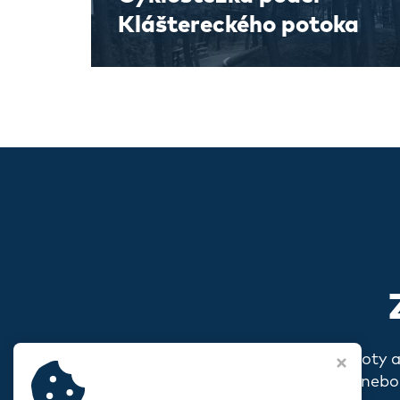
Kláštereckého potoka
Pokud s vámi rezonují naše hodnoty 
o sobě, o svém spolku nebo