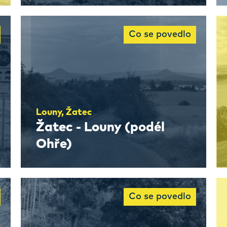
Co se povedlo
Louny, Žatec
Žatec - Louny (podél
Ohře)
Co se povedlo