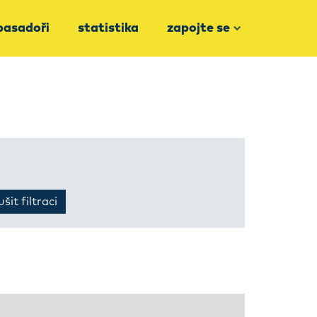
asadoři
statistika
zapojte se
šit filtraci