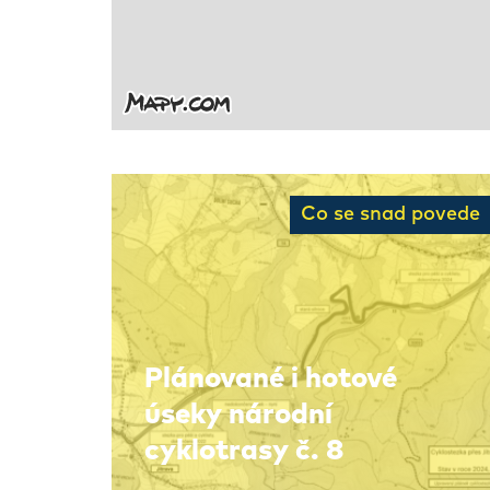
Co se snad povede
Plánované i hotové
úseky národní
cyklotrasy č. 8