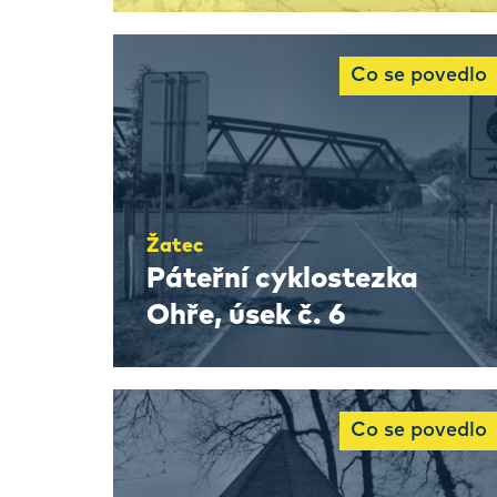
Co se povedlo
Žatec
Páteřní cyklostezka
Ohře, úsek č. 6
Co se povedlo