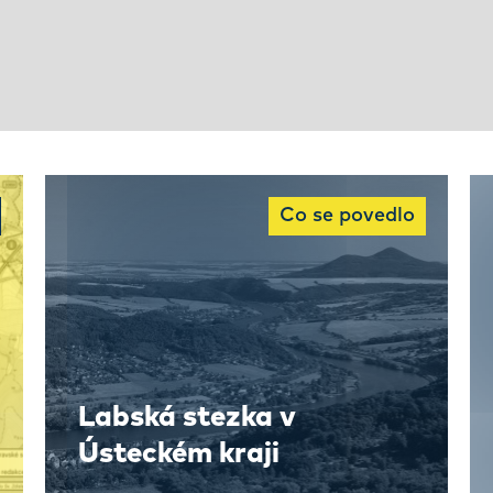
Co se povedlo
Labská stezka v
Ústeckém kraji