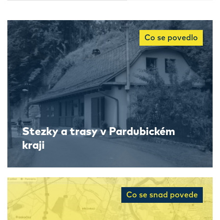
Co se povedlo
Stezky a trasy v Pardubickém
kraji
Co se snad povede