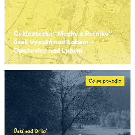
Cyklostezka “Mechu a Perníku”,
úsek Vysoká nad Labem –
Opatovice nad Labem
Co se povedlo
Ústí nad Orlicí