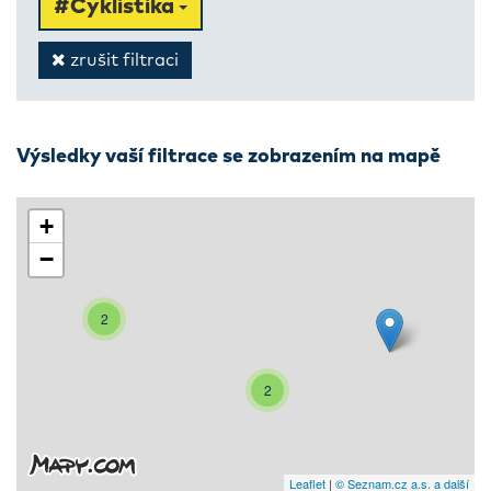
#Cyklistika
zrušit filtraci
Výsledky vaší filtrace se zobrazením na mapě
+
−
2
2
Leaflet
|
© Seznam.cz a.s. a další