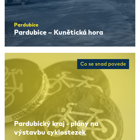
Pardubice
Pardubice – Kunětická hora
Co se snad povede
Pardubický kraj - plány na
výstavbu cyklostezek