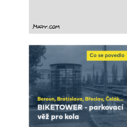
Co se povedlo
Beroun, Bratislava, Břeclav, Čelákovice, Hodonín, Hradec Králové, Hranice, Jaroměř, Kolín, Litoměřice, Lysá nad Labem, Milovice, Moravská Třebová, Pardubice, Poděbrady, Přerov, Trnava, Trutnov, Třinec
BIKETOWER - parkovací
věž pro kola