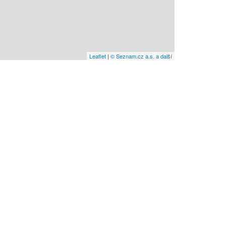
Leaflet
|
© Seznam.cz a.s. a další