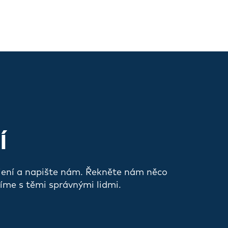
Í
jení a napište nám. Řekněte nám něco
íme s těmi správnými lidmi.