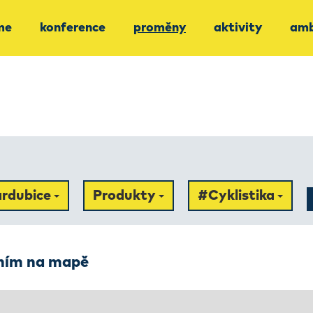
me
konference
proměny
aktivity
amb
rdubice
Produkty
#Cyklistika
ením na mapě