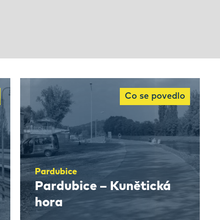
Co se povedlo
Pardubice
Pardubice – Kunětická
hora