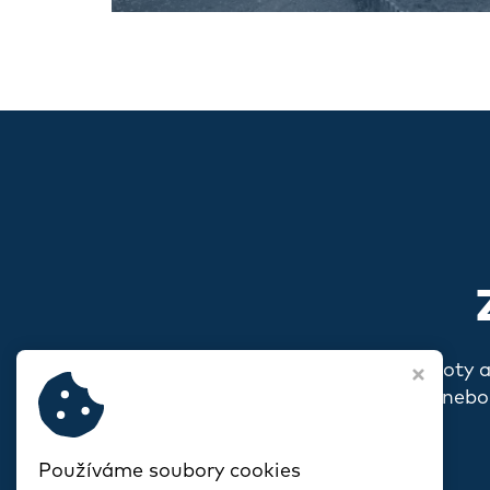
Pokud s vámi rezonují naše hodnoty 
o sobě, o svém spolku nebo
Používáme soubory cookies