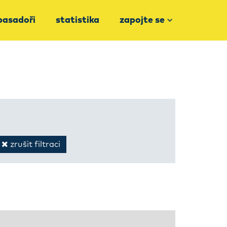
asadoři
statistika
zapojte se
zrušit filtraci