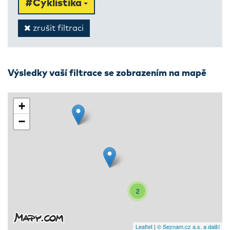
#Cyklistika
zrušit filtraci
Výsledky vaší filtrace se zobrazením na mapě
+
−
2
Leaflet
|
© Seznam.cz a.s. a další