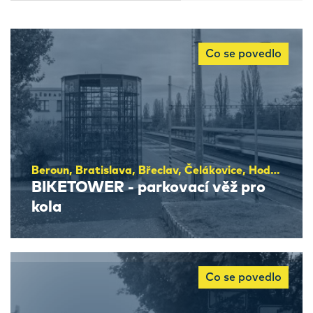
Co se povedlo
Beroun, Bratislava, Břeclav, Čelákovice, Hodonín, Hradec Králové, Hranice, Jaroměř, Kolín, Litoměřice, Lysá nad Labem, Milovice, Moravská Třebová, Pardubice, Poděbrady, Přerov, Trnava, Trutnov, Třinec
BIKETOWER - parkovací věž pro
kola
Co se povedlo