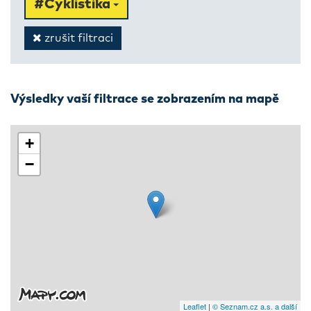
#Cyklistika
zrušit filtraci
Výsledky vaší filtrace se zobrazením na mapě
+
−
Leaflet
|
© Seznam.cz a.s. a další