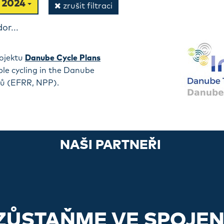
y 2024
zrušit filtraci
or...
ojektu
Danube Cycle Plans
ple cycling in the Danube
dů (EFRR, NPP).
NAŠI PARTNEŘI
ZŮSTAŇME VE SPOJEN