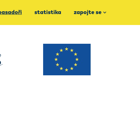
asadoři
statistika
zapojte se
e
0
.