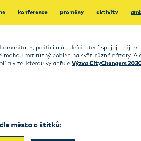
me
konference
proměny
aktivity
amb
komunitách, politici a úředníci, které spojuje zájem
dé mohou mít různý pohled na svět, různé názory. Al
olí a vize, kterou vyjadřuje
Výzva CityChangers 203
le města a štítků: