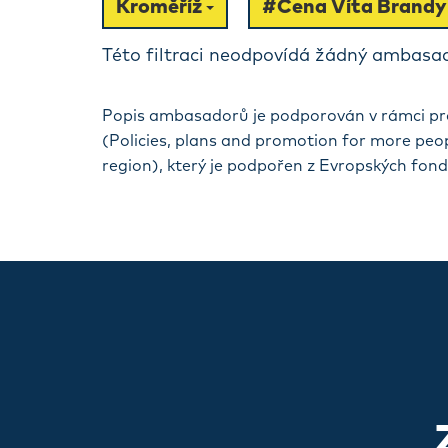
Kroměříž
#Cena Víta Brand
Této filtraci neodpovídá žádný ambasad
Popis ambasadorů je podporován v rámci pr
(Policies, plans and promotion for more peo
region), který je podpořen z Evropských fon