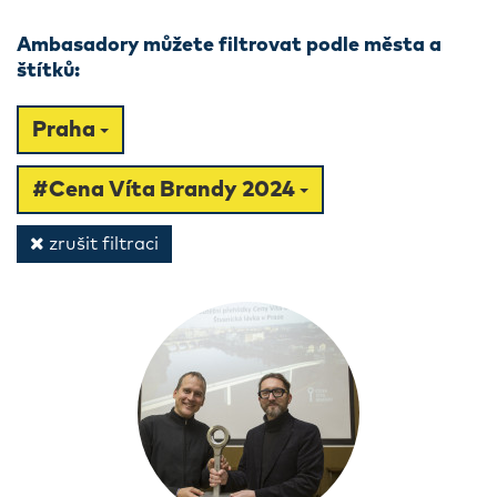
Ambasadory můžete filtrovat podle města a
štítků:
Praha
#Cena Víta Brandy 2024
zrušit filtraci