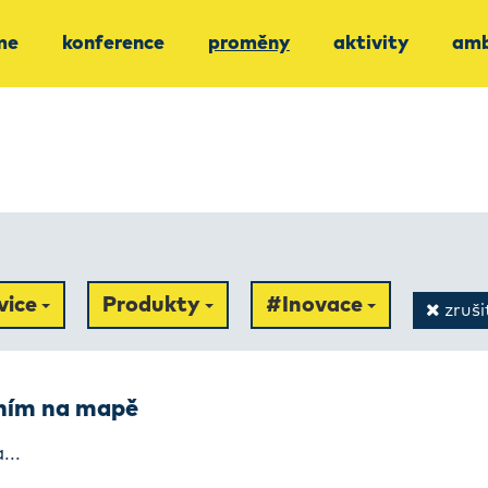
me
konference
proměny
aktivity
amb
vice
Produkty
#Inovace
zrušit
ením na mapě
...