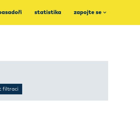
asadoři
statistika
zapojte se
 filtraci