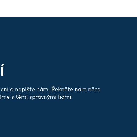
Í
jení a napište nám. Řekněte nám něco
íme s těmi správnými lidmi.