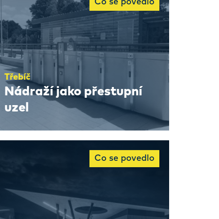
Co se povedlo
Třebíč
Nádraží jako přestupní
uzel
Co se povedlo