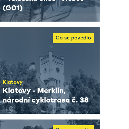
(G01)
Co se povedlo
Klatovy
Klatovy - Merklín,
národní cyklotrasa č. 38