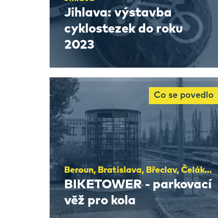
Jihlava: výstavba
cyklostezek do roku
2023
Co se povedlo
Beroun, Bratislava, Břeclav, Čelákovice, Hodonín, Hradec Králové, Hranice, Jaroměř, Kolín, Litoměřice, Lysá nad Labem, Milovice, Moravská Třebová, Pardubice, Poděbrady, Přerov, Trnava, Trutnov, Třinec
BIKETOWER - parkovací
věž pro kola