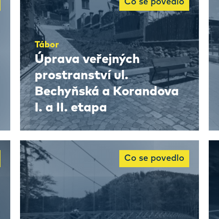
Co se povedlo
Tábor
Úprava veřejných
prostranství ul.
Bechyňská a Korandova
I. a II. etapa
Co se povedlo