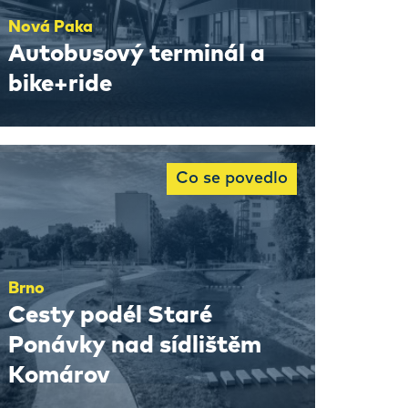
Nová Paka
Autobusový terminál a
bike+ride
Co se povedlo
Brno
Cesty podél Staré
Ponávky nad sídlištěm
Komárov