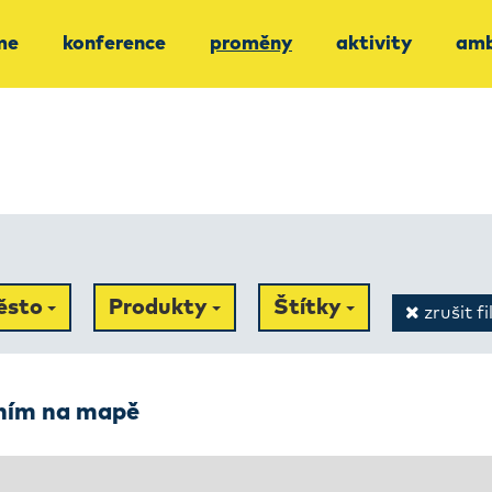
me
konference
proměny
aktivity
amb
ěsto
Produkty
Štítky
zrušit fi
ením na mapě