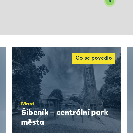
3
Co se povedlo
Most
Šibeník – centrální park
města