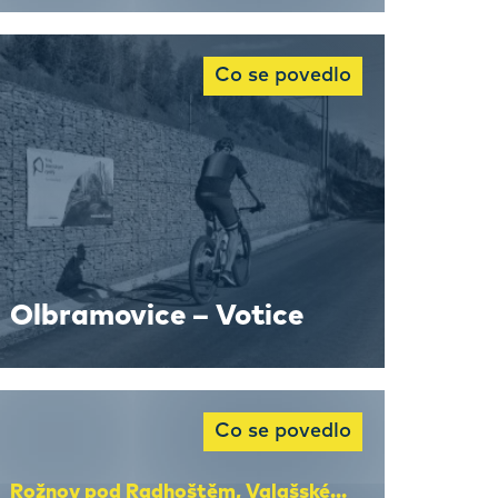
Co se povedlo
Olbramovice – Votice
Co se povedlo
Rožnov pod Radhoštěm, Valašské Meziříčí