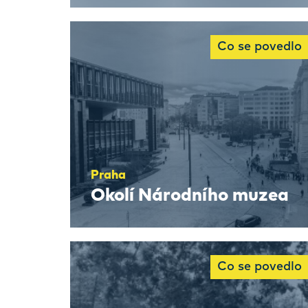
Co se povedlo
Praha
Okolí Národního muzea
Co se povedlo