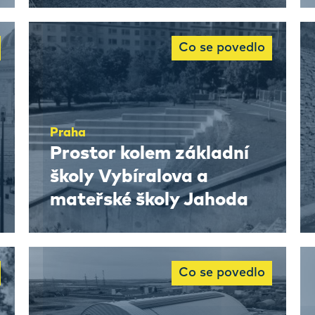
Co se povedlo
Praha
Prostor kolem základní
školy Vybíralova a
mateřské školy Jahoda
Co se povedlo