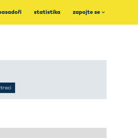
asadoři
statistika
zapojte se
ltraci