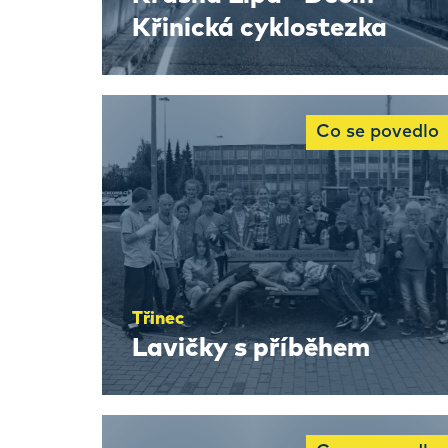
Křinická cyklostezka
Co se povedlo
Třinec
Lavičky s příběhem