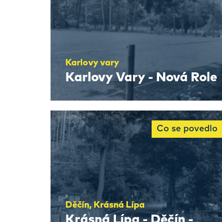
Karlovy vary
Karlovy Vary - Nová Role
Co se povedlo
Děčín, Krásná Lípa
Krásná Lípa - Děčín -