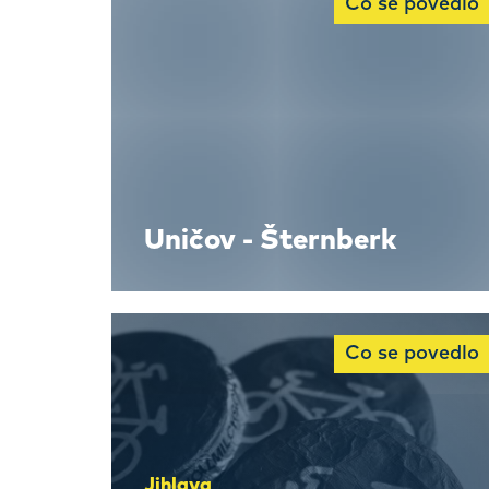
Co se povedlo
Uničov - Šternberk
Co se povedlo
Jihlava