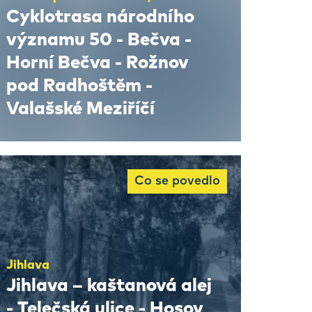
Cyklotrasa národního
významu 50 - Bečva -
Horní Bečva - Rožnov
pod Radhoštěm -
Valašské Meziříčí
Co se povedlo
Jihlava
Jihlava – kaštanová alej
- Telečská ulice - Hosov